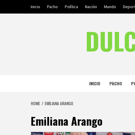
Skip
Inicio
Pacho
Política
Nación
Mundo
Depor
to
content
DULC
INICIO
PACHO
P
HOME
EMILIANA ARANGO
Emiliana Arango