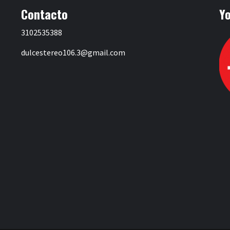
Contacto
Y
3102535388
dulcestereo106.3@gmail.com