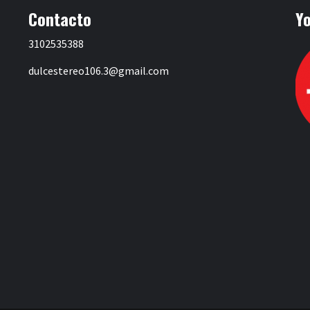
Contacto
Y
3102535388
dulcestereo106.3@gmail.com