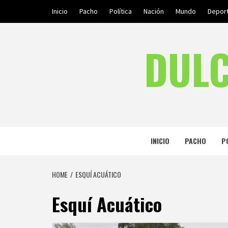
Skip
Inicio
Pacho
Política
Nación
Mundo
Depor
to
content
DULC
INICIO
PACHO
P
HOME
ESQUÍ ACUÁTICO
Esquí Acuático