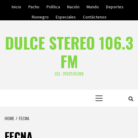
Skip
Inicio
Pacho
Política
Nación
Mundo
Deportes
to
Rionegro
Especiales
Contáctenos
content
DULCE STEREO 106.3
FM
CEL: 3102535388
Primary
Menu
HOME
FECNA
FECNA