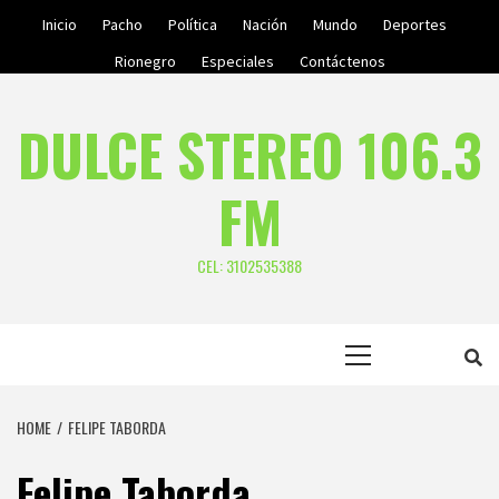
Skip
Inicio
Pacho
Política
Nación
Mundo
Deportes
to
Rionegro
Especiales
Contáctenos
content
DULCE STEREO 106.3
FM
CEL: 3102535388
Primary
Menu
HOME
FELIPE TABORDA
Felipe Taborda