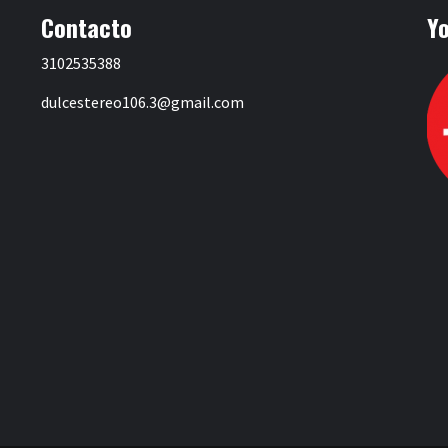
Contacto
Y
3102535388
dulcestereo106.3@gmail.com