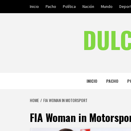
Skip
Inicio
Pacho
Política
Nación
Mundo
Depor
to
content
DULC
INICIO
PACHO
P
HOME
FIA WOMAN IN MOTORSPORT
FIA Woman in Motorspo