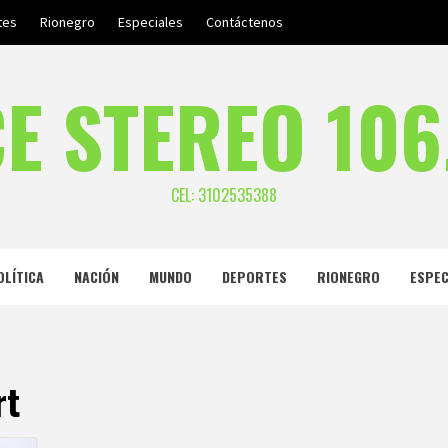
tes
Rionegro
Especiales
Contáctenos
E STEREO 106
CEL: 3102535388
OLÍTICA
NACIÓN
MUNDO
DEPORTES
RIONEGRO
ESPEC
rt