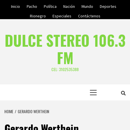
Skip
Inicio
Pacho
Política
Nación
Mundo
Deportes
to
Rionegro
Especiales
Contáctenos
content
DULCE STEREO 106.3
FM
CEL: 3102535388
Primary
Menu
HOME
GERARDO WERTHEIN
Gerardo Werthein