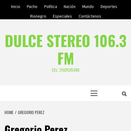
Skip
Inicio
Pacho
Política
Nación
Mundo
Deportes
to
Rionegro
Especiales
Contáctenos
content
DULCE STEREO 106.3
FM
CEL: 3102535388
Primary
Menu
HOME
GREGORIO PEREZ
Gregorio Perez