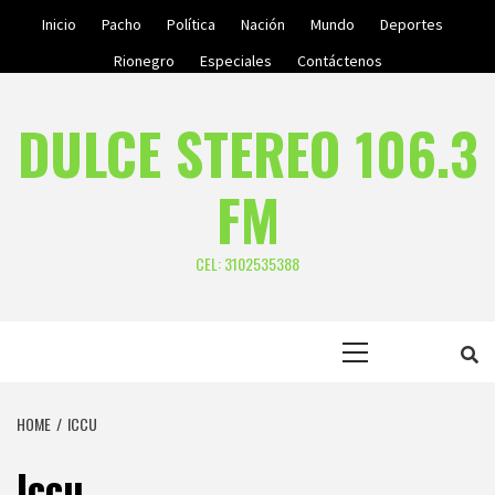
Skip
Inicio
Pacho
Política
Nación
Mundo
Deportes
to
Rionegro
Especiales
Contáctenos
content
DULCE STEREO 106.3
FM
CEL: 3102535388
Primary
Menu
HOME
ICCU
Iccu