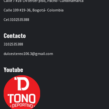
Calle 7 #16-14 tercer piso, Pacho- Cundinamarca
Calle 109 #19-36, Bogotá- Colombia
Cel:3102535388
Contacto
3102535388
dulcestereo106.3@gmail.com
Youtube