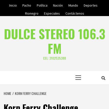
Skip
Inicio
Pacho
Política
Nación
Mundo
Deportes
to
Rionegro
Especiales
Contáctenos
content
DULCE STEREO 106.3
FM
CEL: 3102535388
Primary
Menu
HOME
KORN FERRY CHALLENGE
Korn Ferry Challenge