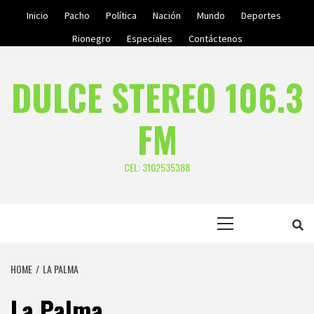
Skip
Inicio
Pacho
Política
Nación
Mundo
Deportes
to
Rionegro
Especiales
Contáctenos
content
DULCE STEREO 106.3
FM
CEL: 3102535388
Primary
Menu
HOME
LA PALMA
La Palma