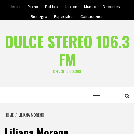
Skip
Inicio
Pacho
Política
Nación
Mundo
Deportes
to
Rionegro
Especiales
Contáctenos
content
DULCE STEREO 106.3
FM
CEL: 3102535388
Primary
Menu
HOME
LILIANA MORENO
Liliana Moreno