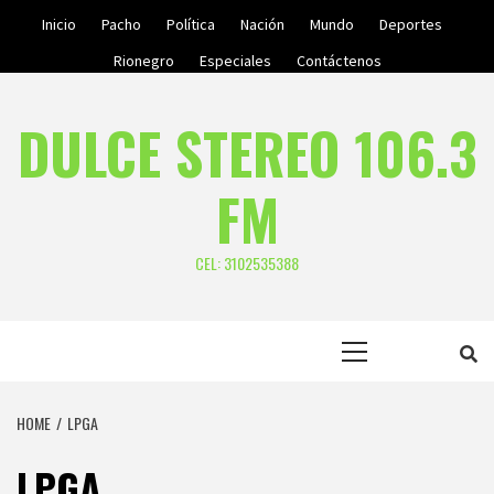
Skip
Inicio
Pacho
Política
Nación
Mundo
Deportes
to
Rionegro
Especiales
Contáctenos
content
DULCE STEREO 106.3
FM
CEL: 3102535388
Primary
Menu
HOME
LPGA
LPGA