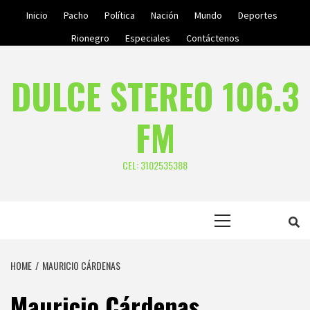
Skip
Inicio
Pacho
Política
Nación
Mundo
Deportes
to
Rionegro
Especiales
Contáctenos
content
DULCE STEREO 106.3
FM
CEL: 3102535388
Primary
Menu
HOME
MAURICIO CÁRDENAS
Mauricio Cárdenas