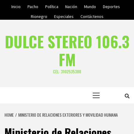
Skip
Inicio
Pacho
Política
Nación
Mundo
Deportes
to
Rionegro
Especiales
Contáctenos
content
DULCE STEREO 106.3
FM
CEL: 3102535388
Primary
Menu
HOME
MINISTERIO DE RELACIONES EXTERIORES Y MOVILIDAD HUMANA
Ministerio de Relaciones