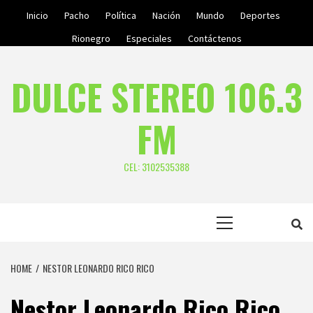
Skip
Inicio
Pacho
Política
Nación
Mundo
Deportes
to
Rionegro
Especiales
Contáctenos
content
DULCE STEREO 106.3
FM
CEL: 3102535388
Primary
Menu
HOME
NESTOR LEONARDO RICO RICO
Nestor Leonardo Rico Rico