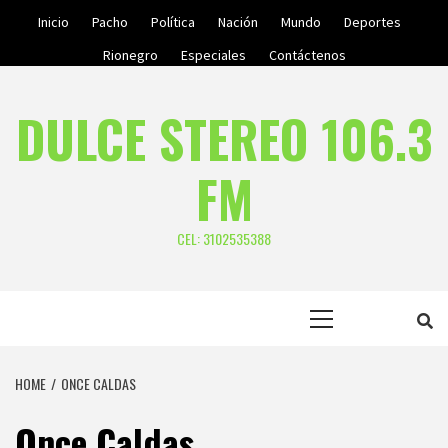
Skip
Inicio
Pacho
Política
Nación
Mundo
Deportes
to
Rionegro
Especiales
Contáctenos
content
DULCE STEREO 106.3
FM
CEL: 3102535388
Primary
Menu
HOME
ONCE CALDAS
Once Caldas