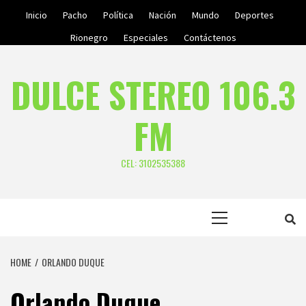
Skip
Inicio
Pacho
Política
Nación
Mundo
Deportes
to
Rionegro
Especiales
Contáctenos
content
DULCE STEREO 106.3
FM
CEL: 3102535388
Primary
Menu
HOME
ORLANDO DUQUE
Orlando Duque