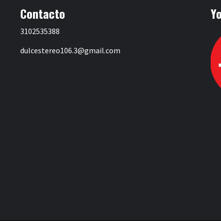
Contacto
Y
3102535388
dulcestereo106.3@gmail.com