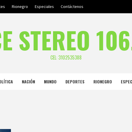
tes
Rionegro
Especiales
Contáctenos
E STEREO 106
CEL: 3102535388
OLÍTICA
NACIÓN
MUNDO
DEPORTES
RIONEGRO
ESPEC