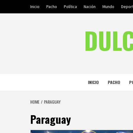
Skip
Inicio
Pacho
Política
Nación
Mundo
Depor
to
content
DULC
INICIO
PACHO
P
HOME
PARAGUAY
Paraguay