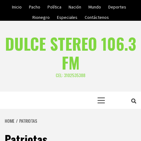
Skip
Inicio
Pacho
Política
Nación
Mundo
Deportes
to
Rionegro
Especiales
Contáctenos
content
DULCE STEREO 106.3
FM
CEL: 3102535388
Primary
Menu
HOME
PATRIOTAS
Patriotas