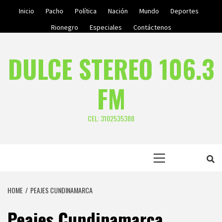
Skip
Inicio
Pacho
Política
Nación
Mundo
Deportes
to
Rionegro
Especiales
Contáctenos
content
DULCE STEREO 106.3
FM
CEL: 3102535388
Primary
Menu
HOME
PEAJES CUNDINAMARCA
Peajes Cundinamarca