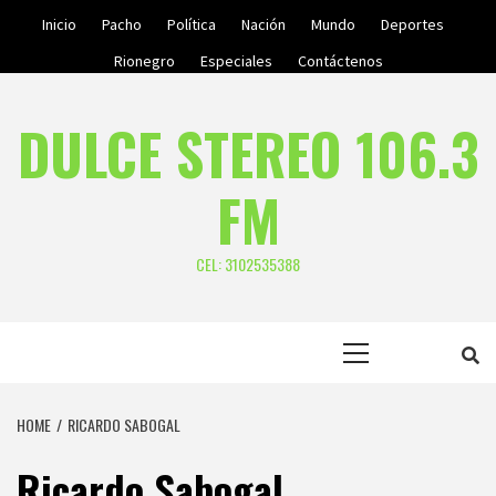
Skip
Inicio
Pacho
Política
Nación
Mundo
Deportes
to
Rionegro
Especiales
Contáctenos
content
DULCE STEREO 106.3
FM
CEL: 3102535388
Primary
Menu
HOME
RICARDO SABOGAL
Ricardo Sabogal