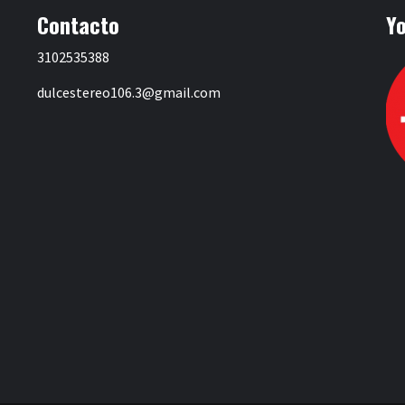
Contacto
Y
3102535388
dulcestereo106.3@gmail.com