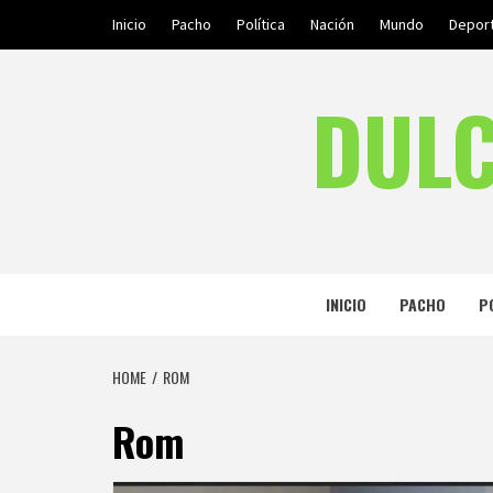
Skip
Inicio
Pacho
Política
Nación
Mundo
Depor
to
content
DULC
INICIO
PACHO
P
HOME
ROM
Rom