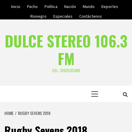
Skip
Inicio
Pacho
Política
Nación
Mundo
Deportes
to
Rionegro
Especiales
Contáctenos
content
DULCE STEREO 106.3
FM
CEL: 3102535388
Primary
Menu
HOME
RUGBY SEVENS 2018
Rugby Sevens 2018