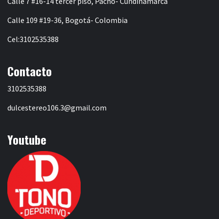
Calle 7 #16-14 tercer piso, Pacho- Cundinamarca
Calle 109 #19-36, Bogotá- Colombia
Cel:3102535388
Contacto
3102535388
dulcestereo106.3@gmail.com
Youtube