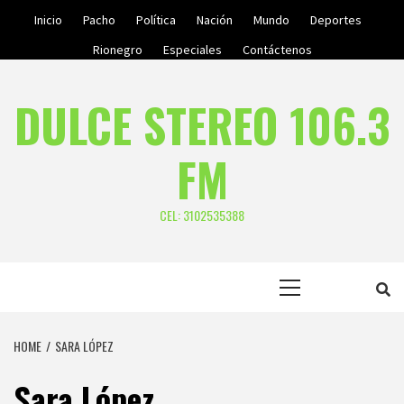
Skip
Inicio
Pacho
Política
Nación
Mundo
Deportes
to
Rionegro
Especiales
Contáctenos
content
DULCE STEREO 106.3
FM
CEL: 3102535388
Primary
Menu
HOME
SARA LÓPEZ
Sara López