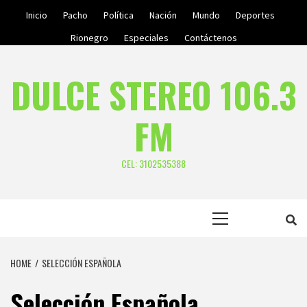
Skip
Inicio
Pacho
Política
Nación
Mundo
Deportes
to
Rionegro
Especiales
Contáctenos
content
DULCE STEREO 106.3
FM
CEL: 3102535388
Primary
Menu
HOME
SELECCIÓN ESPAÑOLA
Selección Española