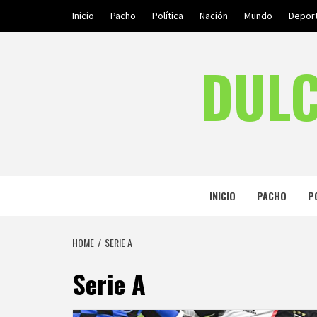
Skip
Inicio
Pacho
Política
Nación
Mundo
Depor
to
content
DULC
INICIO
PACHO
P
HOME
SERIE A
Serie A