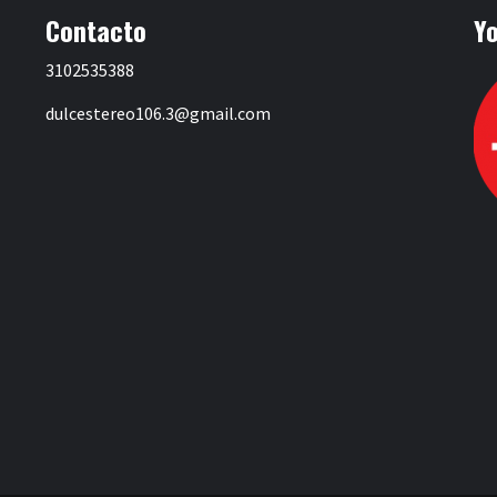
Contacto
Y
3102535388
dulcestereo106.3@gmail.com