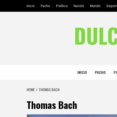
Skip
Inicio
Pacho
Política
Nación
Mundo
Depor
to
content
DULC
INICIO
PACHO
P
HOME
THOMAS BACH
Thomas Bach