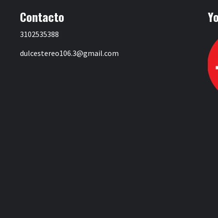
Contacto
Y
3102535388
dulcestereo106.3@gmail.com