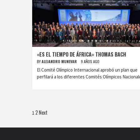
«ES EL TIEMPO DE ÁFRICA» THOMAS BACH
BY
ALEJANDRO MUNEVAR
9 AÑOS AGO
El Comité Olímpico Internacional aprobó un plan que
perfilará a los diferentes Comités Olímpicos Nacional
Paginación
2
Next
1
de
entradas