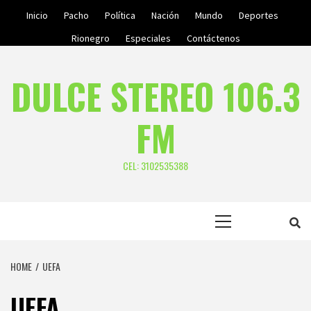
Skip
Inicio
Pacho
Política
Nación
Mundo
Deportes
to
Rionegro
Especiales
Contáctenos
content
DULCE STEREO 106.3
FM
CEL: 3102535388
Primary
Menu
HOME
UEFA
UEFA