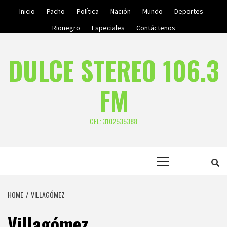
Skip
Inicio
Pacho
Política
Nación
Mundo
Deportes
to
Rionegro
Especiales
Contáctenos
content
DULCE STEREO 106.3
FM
CEL: 3102535388
Primary
Menu
HOME
VILLAGÓMEZ
Villagómez