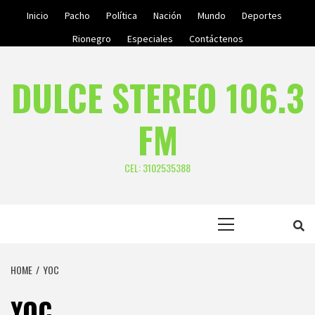
Skip
Inicio
Pacho
Política
Nación
Mundo
Deportes
to
Rionegro
Especiales
Contáctenos
content
DULCE STEREO 106.3
FM
CEL: 3102535388
Primary
Menu
HOME
YOC
YOC