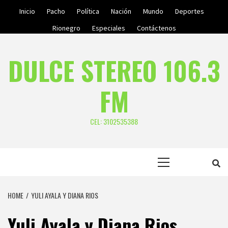
Skip
Inicio
Pacho
Política
Nación
Mundo
Deportes
to
Rionegro
Especiales
Contáctenos
content
DULCE STEREO 106.3
FM
CEL: 3102535388
Primary
Menu
HOME
YULI AYALA Y DIANA RIOS
Yuli Ayala y Diana Rios