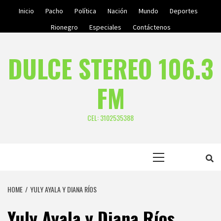
Skip
Inicio
Pacho
Política
Nación
Mundo
Deportes
to
Rionegro
Especiales
Contáctenos
content
DULCE STEREO 106.3
FM
CEL: 3102535388
Primary
Menu
HOME
YULY AYALA Y DIANA RÍOS
Yuly Ayala y Diana Ríos