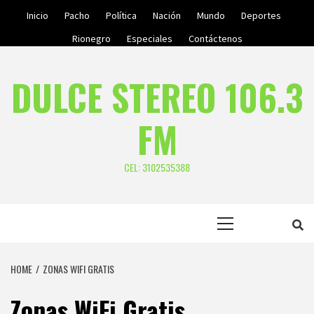
Skip
Inicio
Pacho
Política
Nación
Mundo
Deportes
to
Rionegro
Especiales
Contáctenos
content
DULCE STEREO 106.3
FM
CEL: 3102535388
Primary
Menu
HOME
ZONAS WIFI GRATIS
Zonas WiFi Gratis