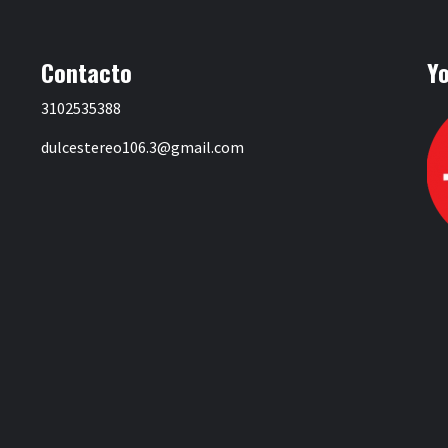
Contacto
Y
3102535388
dulcestereo106.3@gmail.com