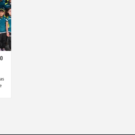
NO
eas
e