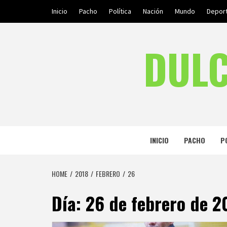
Skip
Inicio
Pacho
Política
Nación
Mundo
Depor
to
content
DULC
INICIO
PACHO
P
HOME
2018
FEBRERO
26
Día:
26 de febrero de 2