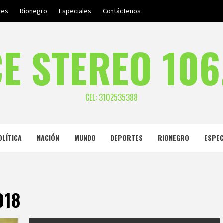
tes
Rionegro
Especiales
Contáctenos
E STEREO 106
CEL: 3102535388
OLÍTICA
NACIÓN
MUNDO
DEPORTES
RIONEGRO
ESPEC
018