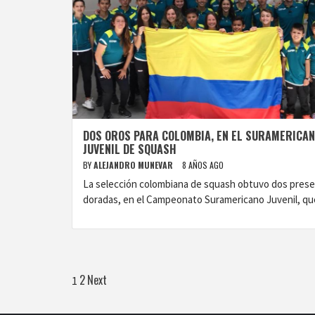
DOS OROS PARA COLOMBIA, EN EL SURAMERICA
JUVENIL DE SQUASH
BY
ALEJANDRO MUNEVAR
8 AÑOS AGO
La selección colombiana de squash obtuvo dos pres
doradas, en el Campeonato Suramericano Juvenil, qu
Paginación
2
Next
1
de