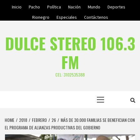
Skip
Inicio
Pacho
Política
Nación
Mundo
Deportes
to
Rionegro
Especiales
Contáctenos
content
DULCE STEREO 106.3
FM
CEL: 3102535388
Primary
Menu
HOME
2018
FEBRERO
26
MÁS DE 30.000 FAMILIAS SE BENEFICIAN CON
EL PROGRAMA DE ALIANZAS PRODUCTIVAS DEL GOBIERNO