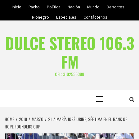
Skip
Inicio
Pacho
Política
Nación
Mundo
Deportes
to
Rionegro
Especiales
Contáctenos
content
DULCE STEREO 106.3
FM
CEL: 3102535388
Primary
Menu
HOME
2018
MARZO
21
MARÍA JOSÉ URIBE, SÉPTIMA EN EL BANK OF
HOPE FOUNDERS CUP