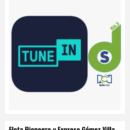
Flota Rionegro y Expreso Gómez Villa