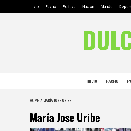
Skip
Inicio
Pacho
Política
Nación
Mundo
Depor
to
content
DULC
INICIO
PACHO
P
HOME
MARÍA JOSE URIBE
María Jose Uribe