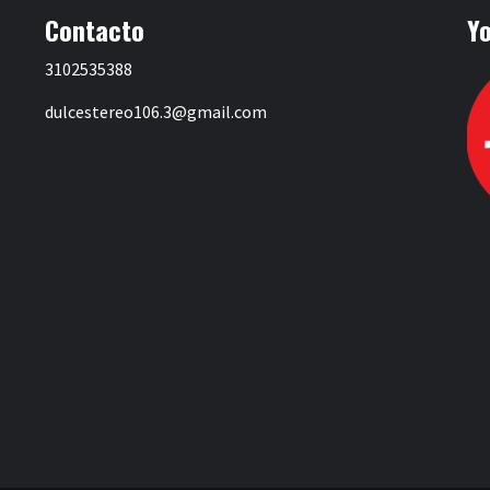
Contacto
Y
3102535388
dulcestereo106.3@gmail.com