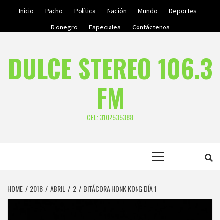
Skip
Inicio
Pacho
Política
Nación
Mundo
Deportes
to
Rionegro
Especiales
Contáctenos
content
DULCE STEREO 106.3
FM
CEL: 3102535388
Primary
Menu
HOME
2018
ABRIL
2
BITÁCORA HONK KONG DÍA 1