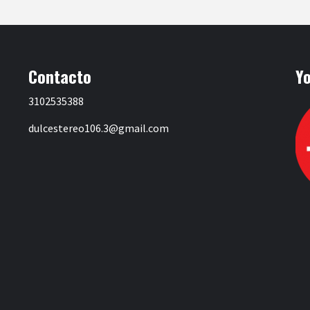
Contacto
Y
3102535388
dulcestereo106.3@gmail.com