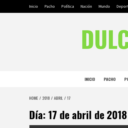
Skip
Inicio
Pacho
Política
Nación
Mundo
Depor
to
content
DULC
INICIO
PACHO
P
HOME
2018
ABRIL
17
Día:
17 de abril de 2018