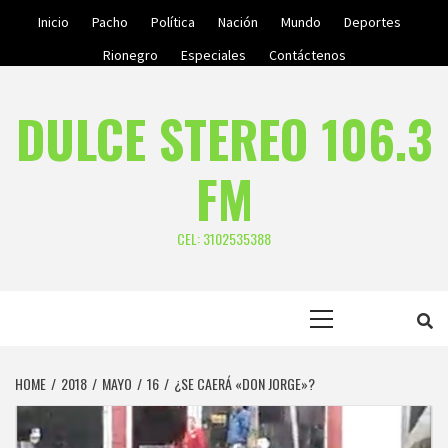
Skip
Inicio
Pacho
Política
Nación
Mundo
Deportes
to
Rionegro
Especiales
Contáctenos
content
DULCE STEREO 106.3
FM
CEL: 3102535388
Primary
Menu
HOME
2018
MAYO
16
¿SE CAERÁ «DON JORGE»?