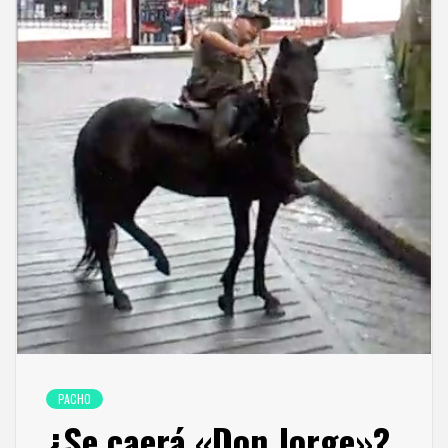
PACHO
¿Se caerá «Don Jorge»?