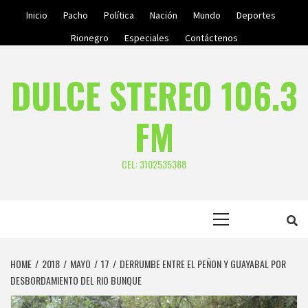
Skip
Inicio
Pacho
Política
Nación
Mundo
Deportes
to
Rionegro
Especiales
Contáctenos
content
DULCE STEREO 106.3
FM
CEL: 3102535388
Primary
Menu
HOME
2018
MAYO
17
DERRUMBE ENTRE EL PEÑON Y GUAYABAL POR
DESBORDAMIENTO DEL RIO BUNQUE