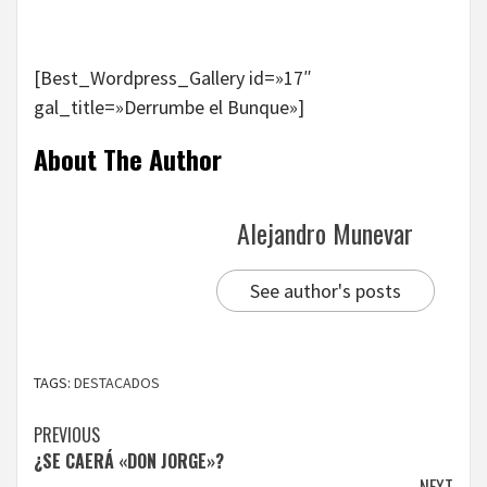
[Best_Wordpress_Gallery id=»17″
gal_title=»Derrumbe el Bunque»]
About The Author
Alejandro Munevar
See author's posts
TAGS:
DESTACADOS
Continue
PREVIOUS
¿SE CAERÁ «DON JORGE»?
Reading
NEXT