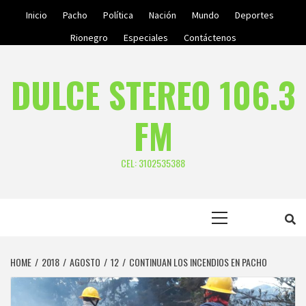
Skip
Inicio
Pacho
Política
Nación
Mundo
Deportes
to
Rionegro
Especiales
Contáctenos
content
DULCE STEREO 106.3
FM
CEL: 3102535388
Primary
Menu
HOME
2018
AGOSTO
12
CONTINUAN LOS INCENDIOS EN PACHO