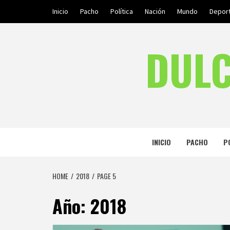
Skip
Inicio
Pacho
Política
Nación
Mundo
Depor
to
content
DULC
INICIO
PACHO
P
HOME
2018
PAGE 5
Año:
2018