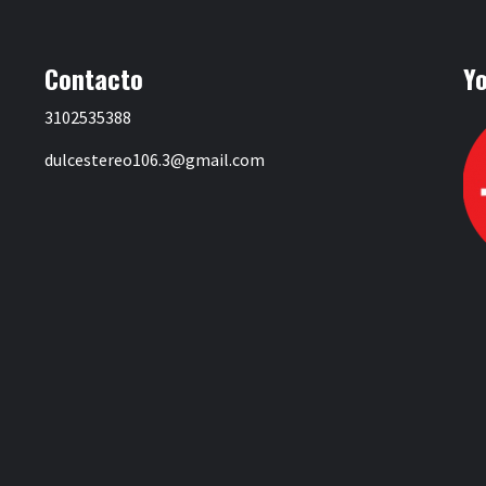
Contacto
Y
3102535388
dulcestereo106.3@gmail.com