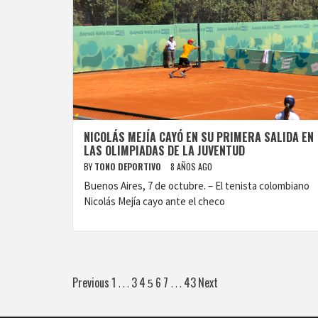
NICOLÁS MEJÍA CAYÓ EN SU PRIMERA SALIDA EN
LAS OLIMPIADAS DE LA JUVENTUD
BY
TONO DEPORTIVO
8 AÑOS AGO
Buenos Aires, 7 de octubre. – El tenista colombiano
Nicolás Mejía cayo ante el checo
Paginación
Previous
1
3
4
6
7
43
Next
…
5
…
de