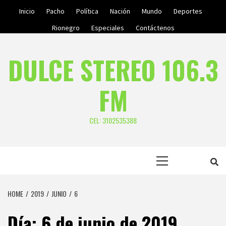
Skip
Inicio
Pacho
Política
Nación
Mundo
Deportes
to
Rionegro
Especiales
Contáctenos
content
DULCE STEREO 106.3
FM
CEL: 3102535388
Primary
Menu
HOME
2019
JUNIO
6
Día:
6 de junio de 2019