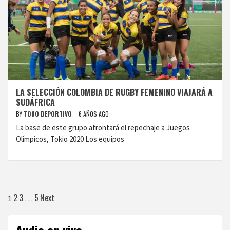
LA SELECCIÓN COLOMBIA DE RUGBY FEMENINO VIAJARÁ A
SUDÁFRICA
BY
TONO DEPORTIVO
6 AÑOS AGO
La base de este grupo afrontará el repechaje a Juegos
Olímpicos, Tokio 2020 Los equipos
Paginación
2
3
5
Next
1
…
de