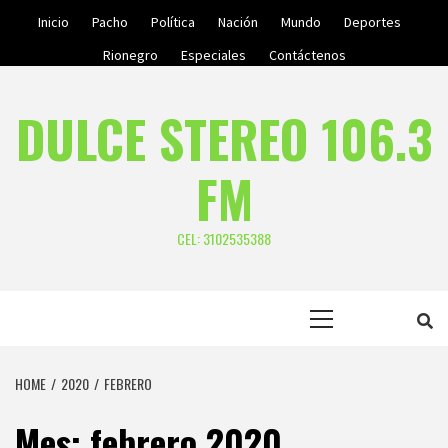
Skip
Inicio
Pacho
Política
Nación
Mundo
Deportes
to
Rionegro
Especiales
Contáctenos
content
DULCE STEREO 106.3
FM
CEL: 3102535388
Primary
Menu
HOME
2020
FEBRERO
Mes:
febrero 2020