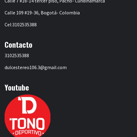
Calle 7 #16-14 tercer piso, Pacho- Cundinamarca
Calle 109 #19-36, Bogotá- Colombia
Cel:3102535388
Contacto
3102535388
dulcestereo106.3@gmail.com
Youtube