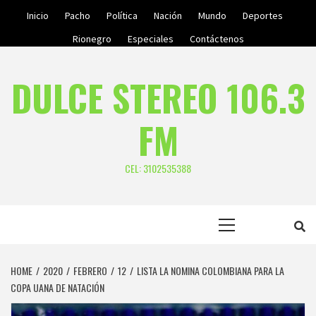
Skip
Inicio
Pacho
Política
Nación
Mundo
Deportes
to
Rionegro
Especiales
Contáctenos
content
DULCE STEREO 106.3
FM
CEL: 3102535388
Primary
Menu
HOME
2020
FEBRERO
12
LISTA LA NOMINA COLOMBIANA PARA LA
COPA UANA DE NATACIÓN