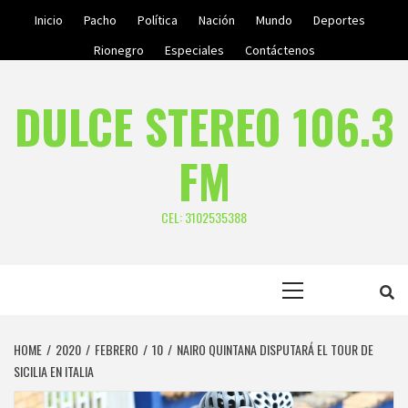
Skip
Inicio
Pacho
Política
Nación
Mundo
Deportes
to
Rionegro
Especiales
Contáctenos
content
DULCE STEREO 106.3
FM
CEL: 3102535388
Primary
Menu
HOME
2020
FEBRERO
10
NAIRO QUINTANA DISPUTARÁ EL TOUR DE
SICILIA EN ITALIA