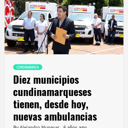
CUNDINAMARCA
Diez municipios
cundinamarqueses
tienen, desde hoy,
nuevas ambulancias
By
Alejandro Munevar
6 años ago