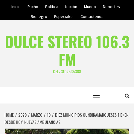
Skip
Inicio
Pacho
Política
Nación
Mundo
Deportes
to
Rionegro
Especiales
Contáctenos
content
DULCE STEREO 106.3
FM
CEL: 3102535388
Primary
Menu
HOME
2020
MARZO
10
DIEZ MUNICIPIOS CUNDINAMARQUESES TIENEN,
DESDE HOY, NUEVAS AMBULANCIAS