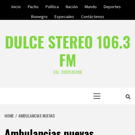
Skip
Inicio
Pacho
Política
Nación
Mundo
Deportes
to
Rionegro
Especiales
Contáctenos
content
DULCE STEREO 106.3
FM
CEL: 3102535388
Primary
Menu
HOME
AMBULANCIAS NUEVAS
Ambulancias nuevas