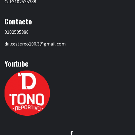
Cel:3102535388
Contacto
3102535388
dulcestereo106.3@gmail.com
Youtube
Facebook