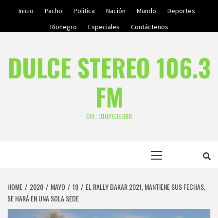
Skip
Inicio
Pacho
Política
Nación
Mundo
Deportes
to
Rionegro
Especiales
Contáctenos
content
DULCE STEREO 106.3
FM
CEL: 3102535388
Primary
Menu
HOME
2020
MAYO
19
EL RALLY DAKAR 2021, MANTIENE SUS FECHAS,
SE HARÁ EN UNA SOLA SEDE